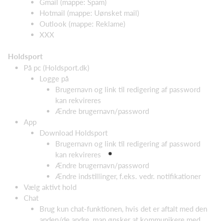
Gmail (mappe: Spam)
Hotmail (mappe: Uønsket mail)
Outlook (mappe: Reklame)
XXX
Holdsport
På pc (Holdsport.dk)
Logge på
Brugernavn og link til redigering af password
kan rekvireres
Ændre brugernavn/password
App
Download Holdsport
Brugernavn og link til redigering af password
kan rekvireres
Ændre brugernavn/password
Ændre indstillinger, f.eks. vedr. notifikationer
Vælg aktivt hold
Chat
Brug kun chat-funktionen, hvis det er aftalt med den
anden/de andre, man ønsker at kommunikere med.