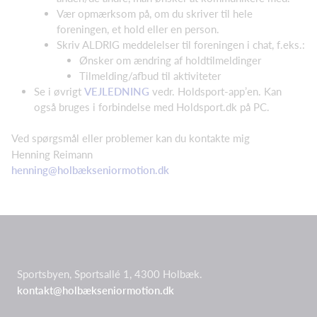
Vær opmærksom på, om du skriver til hele
foreningen, et hold eller en person.
Skriv ALDRIG meddelelser til foreningen i chat, f.eks.:
Ønsker om ændring af holdtilmeldinger
Tilmelding/afbud til aktiviteter
Se i øvrigt
VEJLEDNING
vedr. Holdsport-app’en. Kan
også bruges i forbindelse med Holdsport.dk på PC.
Ved spørgsmål eller problemer kan du kontakte mig
Henning Reimann
henning@holbækseniormotion.dk
Sportsbyen, Sportsallé 1, 4300 Holbæk.
kontakt@holbækseniormotion.dk