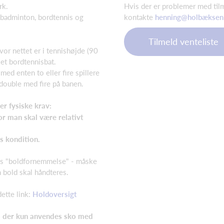
rk.
Hvis der er problemer med til
kontakte
henning@holbæksen
 badminton, bordtennis og
Tilmeld venteliste
vor nettet er i tennishøjde (90
 et bordtennisbat.
med enten to eller fire spillere
 double med fire på banen.
ler fysiske krav:
or man skal være relativt
s kondition.
vis "boldfornemmelse" - måske
en bold skal håndteres.
ette link:
Holdoversigt
å der kun anvendes sko med